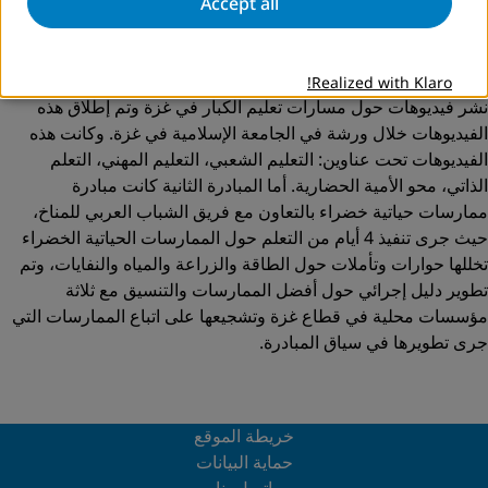
Accept all
- مبادرة نادي الإعلام الاجتماعي.
كما جرى دعم مبادرتين في غزة عام 2017. المبادرة الأولى كانت
مبادرة غزة مدينة تعلم بالتعاون مع فريق إنجاز الإعلامي و تهدف إلى
Realized with Klaro!
نشر فيديوهات حول مسارات تعليم الكبار في غزة وتم إطلاق هذه
الفيديوهات خلال ورشة في الجامعة الإسلامية في غزة. وكانت هذه
الفيديوهات تحت عناوين: التعليم الشعبي، التعليم المهني، التعلم
الذاتي، محو الأمية الحضارية. أما المبادرة الثانية كانت مبادرة
ممارسات حياتية خضراء بالتعاون مع فريق الشباب العربي للمناخ،
حيث جرى تنفيذ 4 أيام من التعلم حول الممارسات الحياتية الخضراء
تخللها حوارات وتأملات حول الطاقة والزراعة والمياه والنفايات، وتم
تطوير دليل إجرائي حول أفضل الممارسات والتنسيق مع ثلاثة
مؤسسات محلية في قطاع غزة وتشجيعها على اتباع الممارسات التي
جرى تطويرها في سياق المبادرة.
خريطة الموقع
حماية البيانات